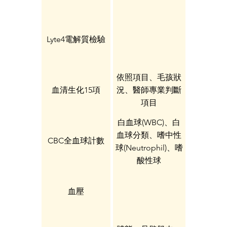
Lyte4電解質檢驗
依照項目、毛孩狀
血清生化15項
況、醫師專業判斷
項目
白血球(WBC)、白
血球分類、嗜中性
CBC全血球計數
球(Neutrophil)、嗜
酸性球
(Eosinophil)、淋巴
球(Lymphocyte)、
血壓
單核球
(Monocyte)、紅血
球(RBC)、血紅素