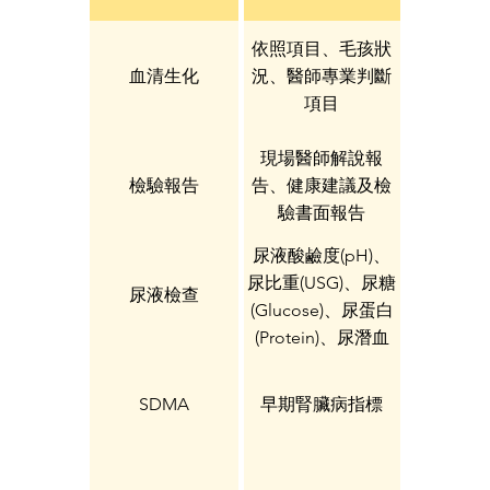
依照項目、毛孩狀
血清生化
況、醫師專業判斷
項目
現場醫師解說報
檢驗報告
告、健康建議及檢
驗書面報告
尿液酸鹼度(pH)、
尿比重(USG)、尿糖
尿液檢查
(Glucose)、尿蛋白
(Protein)、尿潛血
(ERY)... 等七項、尿
沉渣顯微鏡檢
SDMA
早期腎臟病指標
(Sediment)、尿蛋
白/肌肝酸比值
(UPC)