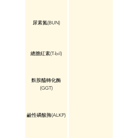
尿素氮(BUN)
總膽紅素(T-bil)
麩胺醯轉化酶
(GGT)
鹼性磷酸脢(ALKP)