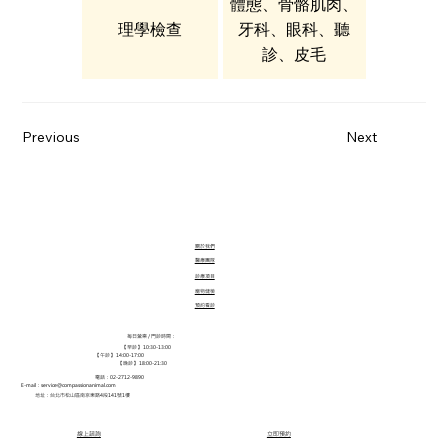
體態、骨骼肌肉、
(Hb)、血容積
理學檢查
牙科、眼科、聽
(HCT)、平均血球容
診、皮毛
積(MCV)、平均血紅
色素(MCH)、平均
血色素濃度
Previous
Next
(MCHC)、血小板
(PLT)
關於我們
醫療團隊
診療項目
寵物健檢
預約看診
每日營業 / 門診時間：
【早診】 10:30-13:00
【午診】 14:00-17:00
【晚診】 18:00-21:30
電話：02-2712-9890
E-mail：
service@compassionanimal.com
地址：台北市松山區南京東路4段141號1樓
線上諮詢
立即預約