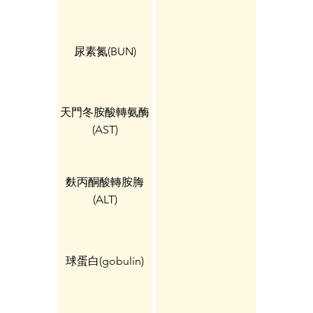
尿素氮(BUN)
天門冬胺酸轉氨酶
(AST)
麩丙酮酸轉胺脢
(ALT)
球蛋白(gobulin)