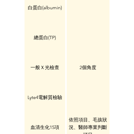
白蛋白(albumin)
總蛋白(TP)
一般Ｘ光檢查
2個角度
Lyte4電解質檢驗
依照項目、毛孩狀
血清生化15項
況、醫師專業判斷