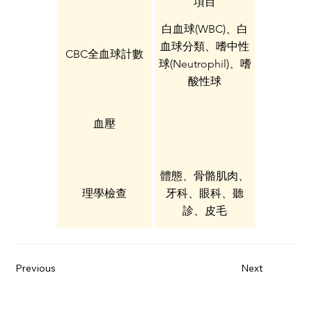
項目
白血球(WBC)、白
血球分類、嗜中性
CBC全血球計數
球(Neutrophil)、嗜
酸性球
(Eosinophil)、淋巴
球(Lymphocyte)、
血壓
單核球
(Monocyte)、紅血
球(RBC)、血紅素
體態、骨骼肌肉、
(Hb)、血容積
理學檢查
牙科、眼科、聽
(HCT)、平均血球容
診、皮毛
積(MCV)、平均血紅
色素(MCH)、平均
血色素濃度
Previous
Next
(MCHC)、血小板
(PLT)